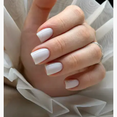
САЛОН КРАСОТЫ И МАГАЗИН
Ежедневно: 09:00 — 21:00
КОФЕЙНЯ
пн-пт, 8:00 — 21:00
сб-вс, 9:00 — 21:00
СВЯЖИТЕСЬ УДОБНЫМ
СПОСОБОМ:
wa*
/
tg
/
макс
/
позвонить
Онлайн запись
2ГИС
5
ЯНДЕКС
4,9
GOOGLE
4,7
Владивосток, ул. Алеутская, 51