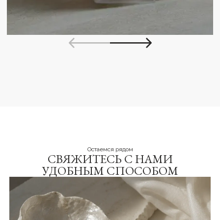
+7 (904) 622-11-55
kate@kate.studio
САЛОН
УСЛУГИ
О пространстве
Салон красоты
Парковка
Косметология
Наши мастера
Массаж и спа
Новости и акции
Сборы
Кофейня
ДОКУМЕНТЫ
Остаемся рядом
Политика в отношении обработки
СВЯЖИТЕСЬ С НАМИ
персональных данных
УДОБНЫМ СПОСОБОМ
Пользовательское соглашение
ООО «КЕЙТ СТУДИО» / KATE STUDIO LLC
ИНН 2 540 283 780
·
ОГРН 1 242 500 006 231