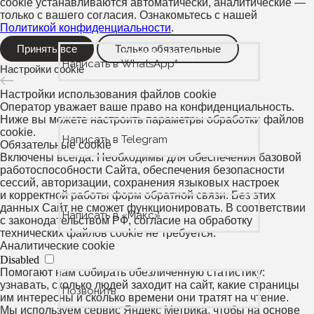
cookie устанавливаются автоматически, аналитические —
только с вашего согласия. Ознакомьтесь с нашей
Политикой конфиденциальности
.
2ГИС
5
Принять все
Только обязательные
Онлайн запись
Написать в WhatsApp*
ЯНДЕКС
4,9
Настройки сookie
GOOGLE
4,7
Настройки использования файлов cookie
Оператор уважает ваше право на конфиденциальность.
Ниже вы можете настроить параметры обработки файлов
Владивосток, ул. Алеутская, 51
cookie.
Написать в Telegram
Обязательные cookie
+7 (904) 622-11-55
Включены всегда. Необходимы для обеспечения базовой
работоспособности Сайта, обеспечения безопасности
сессий, авторизации, сохранения языковых настроек
kate@kate.studio
и корректной работы форм обратной связи. Без этих
данных Сайт не сможет функционировать. В соответствии
Написать в «Макс»
с законодательством РФ, согласие на обработку
технических файлов cookie не требуется.
Аналитические cookie
Disabled
САЛОН
УСЛУГИ
Помогают нам собирать обезличенную статистику:
узнавать, сколько людей заходит на сайт, какие страницы
Позвонить
О пространстве
Салон красоты
им интересны и сколько времени они тратят на чтение.
Мы используем сервис Яндекс Метрика, чтобы на основе