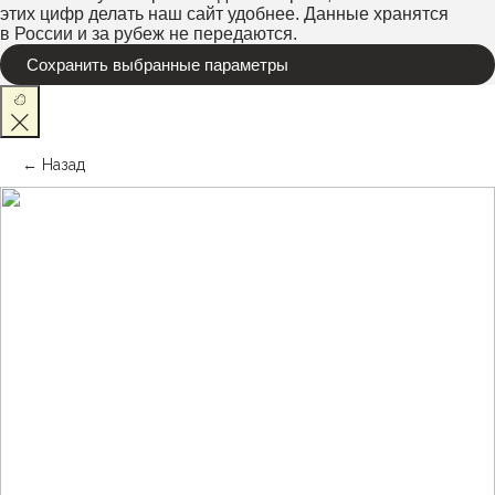
Парковка
Косметология
этих цифр делать наш сайт удобнее. Данные хранятся
в России и за рубеж не передаются.
Наши мастера
Массаж и спа
Сохранить выбранные параметры
Новости и акции
Сборы
Кофейня
← Назад
ООО «КЕЙТ СТУДИО» / KATE STUDIO LLC
ИНН 2540283780
© 2026 Кейт Студио. Все права защищены.
ДОКУМЕНТЫ
* WhatsApp — проект Meta Platforms Inc., деятельность которой
запрещена на территории РФ
Политика в отношении обработки
персональных данных