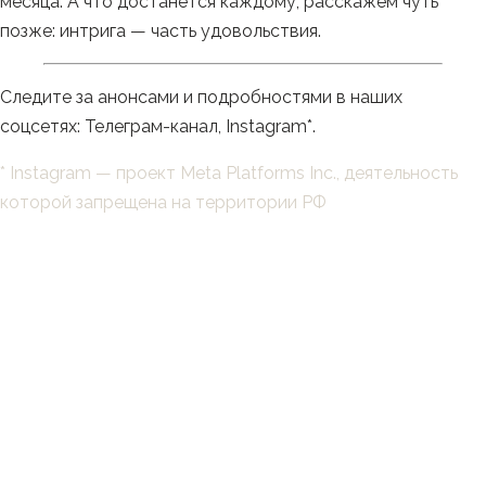
месяца. А что достанется каждому, расскажем чуть
позже: интрига — часть удовольствия.
Следите за анонсами и подробностями в наших
соцсетях:
Телеграм-канал
,
Instagram
*.
* Instagram — проект Meta Platforms Inc., деятельность
которой запрещена на территории РФ